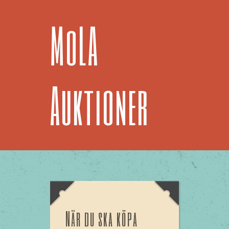
MoLA
Auktioner
När du ska köpa