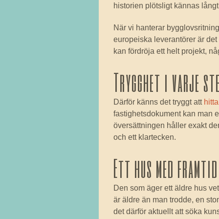
historien plötsligt kännas lång
När vi hanterar bygglovsritninga
europeiska leverantörer är det a
kan fördröja ett helt projekt, n
Trygghet i varje st
Därför känns det tryggt att
hitt
fastighetsdokument kan man ex
översättningen håller exakt de
och ett klartecken.
Ett hus med framtid
Den som äger ett äldre hus vet
är äldre än man trodde, en stom
det därför aktuellt att söka ku