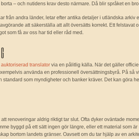
t borta – och nutidens krav desto närmare. Då blir språket en bro
r från andra länder, letar efter antika detaljer i utländska arkiv e
vgörande att säkerställa att allt översätts korrekt. Ett felstavat 
ågot som få av oss har tid eller råd med.
eg
a auktoriserad translator
via en pålitlig källa. När det gäller offici
empelvis använda en professionell översättningsbyrå. På så vis
n standard som myndigheter och banker kräver. Det kan göra hel
 att renoveringar aldrig riktigt tar slut. Ofta dyker oväntade mo
me byggd på ett sätt ingen gör längre, eller ett material som är sv
nskap bortom landets gränser. Oavsett om du tar hjälp av en arkite