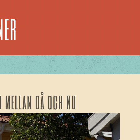
ner
o mellan då och nu