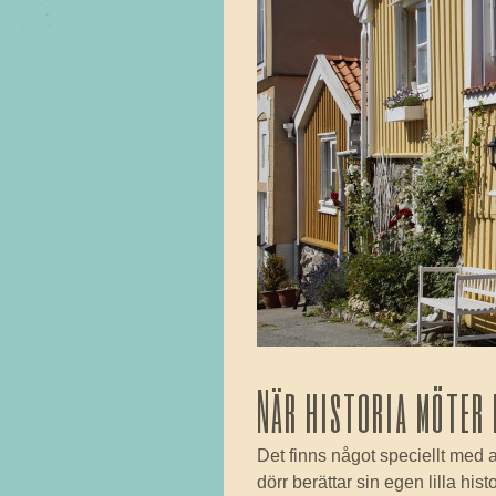
När historia möter
Det finns något speciellt med a
dörr berättar sin egen lilla hi