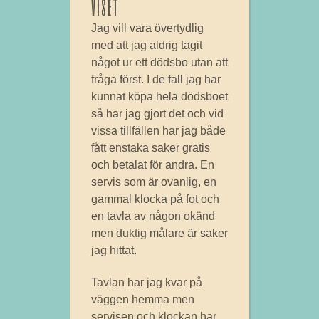
viset
Jag vill vara övertydlig
med att jag aldrig tagit
något ur ett dödsbo utan att
fråga först. I de fall jag har
kunnat köpa hela dödsboet
så har jag gjort det och vid
vissa tillfällen har jag både
fått enstaka saker gratis
och betalat för andra. En
servis som är ovanlig, en
gammal klocka på fot och
en tavla av någon okänd
men duktig målare är saker
jag hittat.
Tavlan har jag kvar på
väggen hemma men
servisen och klockan har